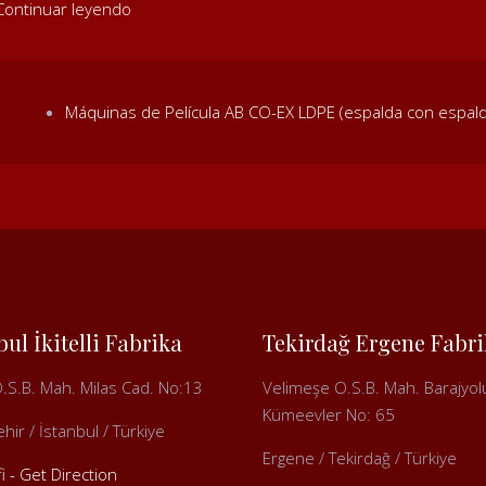
Continuar leyendo
Máquinas de Película AB CO-EX LDPE (espalda con espald
bul İkitelli Fabrika
Tekirdağ Ergene Fabri
i O.S.B. Mah. Milas Cad. No:13
Velimeşe O.S.B. Mah. Barajyol
Kümeevler No: 65
hir / İstanbul / Türkiye
Ergene / Tekirdağ / Türkiye
fi - Get Direction