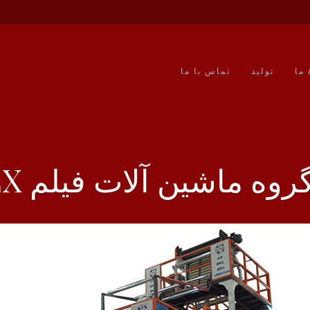
 ما
تولید
تماس با ما
روه ماشین آلات فیلم AB CO-EX