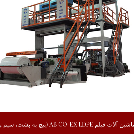
ین آلات فیلم AB CO-EX LDPE (پیچ به پشت، سیم پیچی بدون توقف)