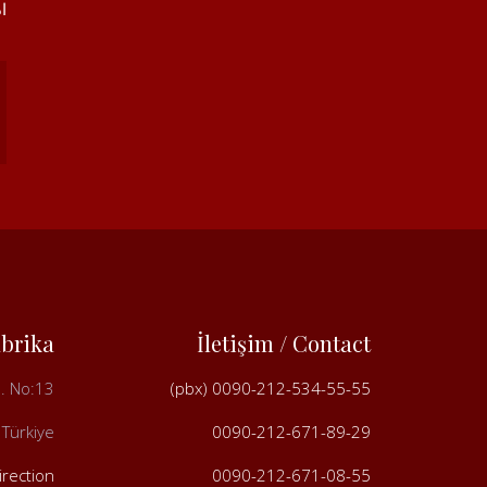
ا
abrika
İletişim / Contact
d. No:13
0090-212-534-55-55 (pbx)
 Türkiye
0090-212-671-89-29
Direction
0090-212-671-08-55